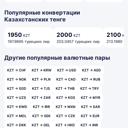
Популярные конвертации
Казахстанских тенге
1950
2000
2100
KZT
KZT
KZ
197.9695 турецких лир
203.0457 турецких лир
213.1980 т
Другие популярные валютные пары
KZT → CHF
KZT → KRW
KZT → USD
KZT → AED
KZT → NOK
KZT → PLN
KZT → CAD
KZT → RUB
KZT → SGD
KZT → TJS
KZT → THB
KZT → TRY
KZT → UZS
KZT → ZAR
KZT → KGS
KZT → MYR
KZT → KWD
KZT → IRR
KZT → MXN
KZT → SAR
KZT → MDL
KZT → SEK
KZT → CZK
KZT → EUR
KZT → DKK
KZT → GEL
KZT → HKD
KZT → INR