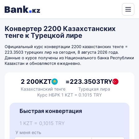
Powered
by
Конвертер 2200 Казахстанских
Translate
тенге к Турецкой лире
Официальный курс конвертации 2200 казахстанских тенге =
223.3503 турецких лир на сегодня, 8 августа 2026 года.
Данные о курсе получены из Национального банка Республики
Казахстан и обновляются ежедневно.
2 200
KZT
=
223.3503
TRY
Казахстанский тенге
Турецкая лира
Курс НБРК 1 KZT = 0.1015 TRY
Быстрая конвертация
1 KZT = 0,1015 TRY
У меня есть