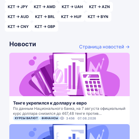
KZT → JPY
KZT → AMD
KZT → UAH
KZT → AZN
KZT → AUD
KZT → BRL
KZT → HUF
KZT → BYN
KZT → CNY
KZT → GBP
Новости
Страница новостей →
Тенге укрепился к доллару и евро
По данным Национального банка, на 7 августа официальный
курс доллара снизился до 467,48 тенге против…
КУРСЫ ВАЛЮТ
ФИНАНСЫ
3456
07.08.2026