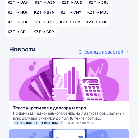
KZT → UAH
KZT → AZN
KZT → AUD
KZT → BRL
KZT → HUF
KZT → BYN
KZT → CNY
KZT → MDL
KZT → SEK
KZT → CZK
KZT → EUR
KZT → DKK
KZT → GEL
KZT → GBP
Новости
Страница новостей →
Тенге укрепился к доллару и евро
По данным Национального банка, на 7 августа официальный
курс доллара снизился до 467,48 тенге против…
КУРСЫ ВАЛЮТ
ФИНАНСЫ
3456
07.08.2026