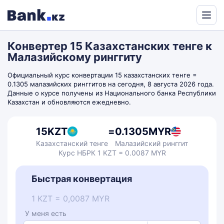
Powered
by
Конвертер 15 Казахстанских тенге к
Translate
Малазийскому ринггиту
Официальный курс конвертации 15 казахстанских тенге =
0.1305 малазийских ринггитов на сегодня, 8 августа 2026 года.
Данные о курсе получены из Национального банка Республики
Казахстан и обновляются ежедневно.
15
KZT
=
0.1305
MYR
Казахстанский тенге
Малазийский ринггит
Курс НБРК 1 KZT = 0.0087 MYR
Быстрая конвертация
1 KZT = 0,0087 MYR
У меня есть