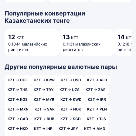
Популярные конвертации
Казахстанских тенге
12
13
14
KZT
KZT
KZT
0.1044 малазийских
0.1131 малазийских
0.1218 м
ринггитов
ринггитов
ринггито
Другие популярные валютные пары
KZT → CHF
KZT → KRW
KZT → USD
KZT → AED
KZT → THB
KZT → TRY
KZT → UZS
KZT → ZAR
KZT → KGS
KZT → MYR
KZT → KWD
KZT → IRR
KZT → MXN
KZT → SAR
KZT → NOK
KZT → PLN
KZT → CAD
KZT → RUB
KZT → SGD
KZT → TJS
KZT → HKD
KZT → INR
KZT → JPY
KZT → AMD