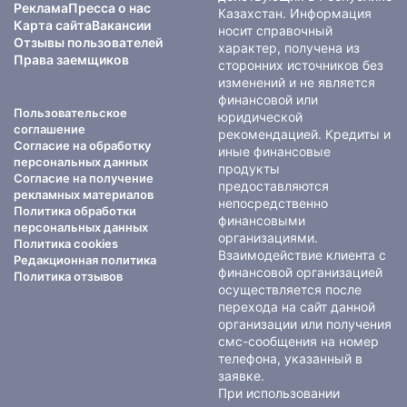
Реклама
Пресса о нас
Казахстан. Информация
Карта сайта
Вакансии
носит справочный
Отзывы пользователей
характер, получена из
Права заемщиков
сторонних источников без
изменений и не является
финансовой или
Пользовательское
юридической
соглашение
рекомендацией. Кредиты и
Согласие на обработку
иные финансовые
персональных данных
продукты
Согласие на получение
предоставляются
рекламных материалов
непосредственно
Политика обработки
финансовыми
персональных данных
организациями.
Политика cookies
Взаимодействие клиента с
Редакционная политика
финансовой организацией
Политика отзывов
осуществляется после
перехода на сайт данной
организации или получения
смс-сообщения на номер
телефона, указанный в
заявке.
При использовании