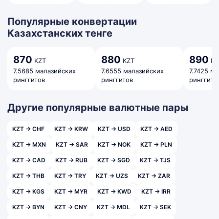
Популярные конвертации
Казахстанских тенге
870
880
890
KZT
KZT
KZ
7.5685 малазийских
7.6555 малазийских
7.7425 м
ринггитов
ринггитов
ринггито
Другие популярные валютные пары
KZT → CHF
KZT → KRW
KZT → USD
KZT → AED
KZT → MXN
KZT → SAR
KZT → NOK
KZT → PLN
KZT → CAD
KZT → RUB
KZT → SGD
KZT → TJS
KZT → THB
KZT → TRY
KZT → UZS
KZT → ZAR
KZT → KGS
KZT → MYR
KZT → KWD
KZT → IRR
KZT → BYN
KZT → CNY
KZT → MDL
KZT → SEK