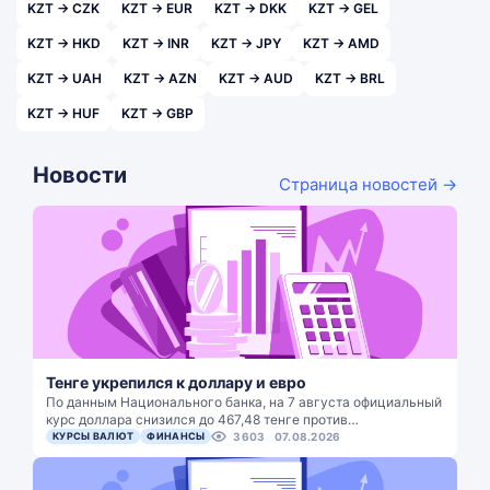
KZT → CZK
KZT → EUR
KZT → DKK
KZT → GEL
KZT → HKD
KZT → INR
KZT → JPY
KZT → AMD
KZT → UAH
KZT → AZN
KZT → AUD
KZT → BRL
KZT → HUF
KZT → GBP
Новости
Страница новостей →
Тенге укрепился к доллару и евро
По данным Национального банка, на 7 августа официальный
курс доллара снизился до 467,48 тенге против…
КУРСЫ ВАЛЮТ
ФИНАНСЫ
3603
07.08.2026