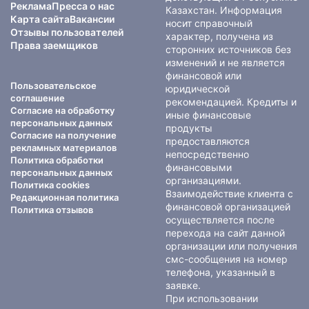
Реклама
Пресса о нас
Казахстан. Информация
Карта сайта
Вакансии
носит справочный
Отзывы пользователей
характер, получена из
Права заемщиков
сторонних источников без
изменений и не является
финансовой или
Пользовательское
юридической
соглашение
рекомендацией. Кредиты и
Согласие на обработку
иные финансовые
персональных данных
продукты
Согласие на получение
предоставляются
рекламных материалов
непосредственно
Политика обработки
финансовыми
персональных данных
организациями.
Политика cookies
Взаимодействие клиента с
Редакционная политика
финансовой организацией
Политика отзывов
осуществляется после
перехода на сайт данной
организации или получения
смс-сообщения на номер
телефона, указанный в
заявке.
При использовании