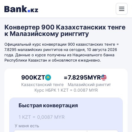
Powered
by
Конвертер 900 Казахстанских тенге
Translate
к Малазийскому ринггиту
Официальный курс конвертации 900 казахстанских тенге =
7.8295 малазийских ринггитов на сегодня, 10 августа 2026
года. Данные о курсе получены из Национального банка
Республики Казахстан и обновляются ежедневно.
900
KZT
=
7.8295
MYR
Казахстанский тенге
Малазийский ринггит
Курс НБРК 1 KZT = 0.0087 MYR
Быстрая конвертация
1 KZT = 0,0087 MYR
У меня есть