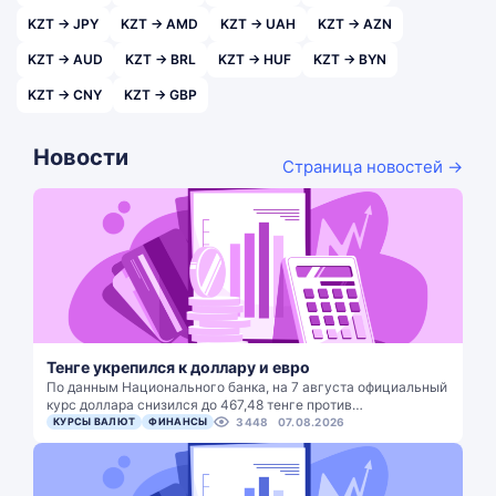
KZT → JPY
KZT → AMD
KZT → UAH
KZT → AZN
KZT → AUD
KZT → BRL
KZT → HUF
KZT → BYN
KZT → CNY
KZT → GBP
Новости
Страница новостей →
Тенге укрепился к доллару и евро
По данным Национального банка, на 7 августа официальный
курс доллара снизился до 467,48 тенге против…
КУРСЫ ВАЛЮТ
ФИНАНСЫ
3448
07.08.2026