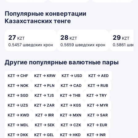
Популярные конвертации
Казахстанских тенге
27
28
29
KZT
KZT
KZT
0.5457 шведских крон
0.5659 шведских крон
0.5861 швед
Другие популярные валютные пары
KZT → CHF
KZT → KRW
KZT → USD
KZT → AED
KZT → NOK
KZT → PLN
KZT → CAD
KZT → RUB
KZT → SGD
KZT → TJS
KZT → THB
KZT → TRY
KZT → UZS
KZT → ZAR
KZT → KGS
KZT → MYR
KZT → KWD
KZT → IRR
KZT → MXN
KZT → SAR
KZT → MDL
KZT → SEK
KZT → CZK
KZT → EUR
KZT → DKK
KZT → GEL
KZT → HKD
KZT → INR