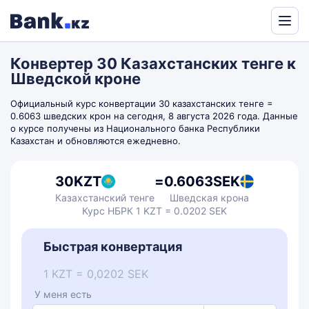
Powered
by
Конвертер 30 Казахстанских тенге к
Translate
Шведской кроне
Официальный курс конвертации 30 казахстанских тенге =
0.6063 шведских крон на сегодня, 8 августа 2026 года. Данные
о курсе получены из Национального банка Республики
Казахстан и обновляются ежедневно.
30
KZT
=
0.6063
SEK
Казахстанский тенге
Шведская крона
Курс НБРК 1 KZT = 0.0202 SEK
Быстрая конвертация
1 KZT = 0,0202 SEK
У меня есть