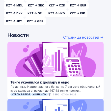
KZT → MDL
KZT → SEK
KZT → CZK
KZT → EUR
KZT → DKK
KZT → GEL
KZT → HKD
KZT → INR
KZT → JPY
KZT → GBP
Новости
Страница новостей →
Тенге укрепился к доллару и евро
По данным Национального банка, на 7 августа официальный
курс доллара снизился до 467,48 тенге против…
КУРСЫ ВАЛЮТ
ФИНАНСЫ
2550
07.08.2026