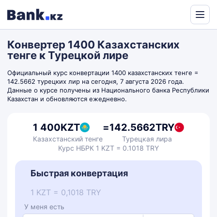
Powered
by
Конвертер 1400 Казахстанских
Translate
тенге к Турецкой лире
Официальный курс конвертации 1400 казахстанских тенге =
142.5662 турецких лир на сегодня, 7 августа 2026 года.
Данные о курсе получены из Национального банка Республики
Казахстан и обновляются ежедневно.
1 400
KZT
=
142.5662
TRY
Казахстанский тенге
Турецкая лира
Курс НБРК 1 KZT = 0.1018 TRY
Быстрая конвертация
1 KZT = 0,1018 TRY
У меня есть