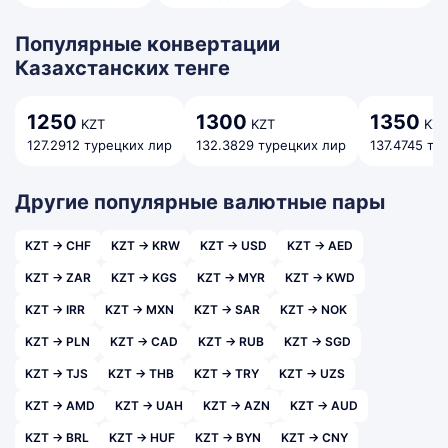
Популярные конвертации
Казахстанских тенге
1250
1300
1350
KZT
KZT
KZT
127.2912 турецких лир
132.3829 турецких лир
137.4745 ту
Другие популярные валютные пары
KZT → CHF
KZT → KRW
KZT → USD
KZT → AED
KZT → ZAR
KZT → KGS
KZT → MYR
KZT → KWD
KZT → IRR
KZT → MXN
KZT → SAR
KZT → NOK
KZT → PLN
KZT → CAD
KZT → RUB
KZT → SGD
KZT → TJS
KZT → THB
KZT → TRY
KZT → UZS
KZT → AMD
KZT → UAH
KZT → AZN
KZT → AUD
KZT → BRL
KZT → HUF
KZT → BYN
KZT → CNY