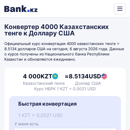
Powered
by
Конвертер 4000 Казахстанских
Translate
тенге к Доллару США
Официальный курс конвертации 4000 казахстанских тенге =
8.5134 долларов США на сегодня, 6 августа 2026 года. Данные
о курсе получены из Национального банка Республики
Казахстан и обновляются ежедневно.
4 000
KZT
=
8.5134
USD
Казахстанский тенге
Доллар США
Курс НБРК 1 KZT = 0.0021 USD
Быстрая конвертация
1 KZT = 0,0021 USD
У меня есть