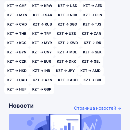
KZT → CHF
KZT → KRW
KZT → USD
KZT → AED
KZT → MXN
KZT → SAR
KZT → NOK
KZT → PLN
KZT → CAD
KZT → RUB
KZT → SGD
KZT → TJS
KZT → THB
KZT → TRY
KZT → UZS
KZT → ZAR
KZT → KGS
KZT → MYR
KZT → KWD
KZT → IRR
KZT → BYN
KZT → CNY
KZT → MDL
KZT → SEK
KZT → CZK
KZT → EUR
KZT → DKK
KZT → GEL
KZT → HKD
KZT → INR
KZT → JPY
KZT → AMD
KZT → UAH
KZT → AZN
KZT → AUD
KZT → BRL
KZT → HUF
KZT → GBP
Новости
Страница новостей →