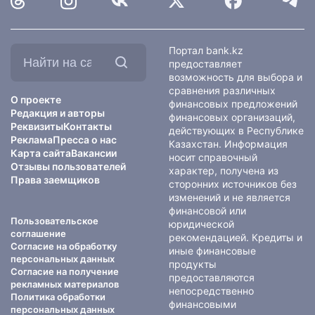
Найти
Портал bank.kz
на
предоставляет
сайте:
возможность для выбора и
сравнения различных
О проекте
финансовых предложений
Редакция и авторы
финансовых организаций,
Реквизиты
Контакты
действующих в Республике
Реклама
Пресса о нас
Казахстан. Информация
Карта сайта
Вакансии
носит справочный
Отзывы пользователей
характер, получена из
Права заемщиков
сторонних источников без
изменений и не является
финансовой или
Пользовательское
юридической
соглашение
рекомендацией. Кредиты и
Согласие на обработку
иные финансовые
персональных данных
продукты
Согласие на получение
предоставляются
рекламных материалов
непосредственно
Политика обработки
финансовыми
персональных данных