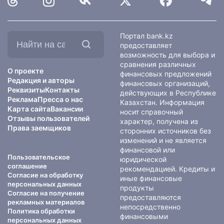
Найти
Портал bank.kz
на
предоставляет
сайте:
возможность для выбора и
сравнения различных
О проекте
финансовых предложений
Редакция и авторы
финансовых организаций,
Реквизиты
Контакты
действующих в Республике
Реклама
Пресса о нас
Казахстан. Информация
Карта сайта
Вакансии
носит справочный
Отзывы пользователей
характер, получена из
Права заемщиков
сторонних источников без
изменений и не является
финансовой или
Пользовательское
юридической
соглашение
рекомендацией. Кредиты и
Согласие на обработку
иные финансовые
персональных данных
продукты
Согласие на получение
предоставляются
рекламных материалов
непосредственно
Политика обработки
финансовыми
персональных данных