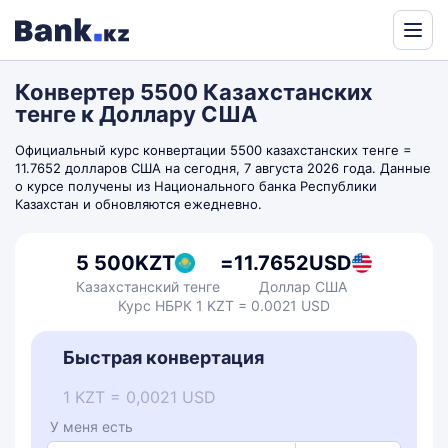
Powered
by
Конвертер 5500 Казахстанских
Translate
тенге к Доллару США
Официальный курс конвертации 5500 казахстанских тенге =
11.7652 долларов США на сегодня, 7 августа 2026 года. Данные
о курсе получены из Национального банка Республики
Казахстан и обновляются ежедневно.
5 500
KZT
=
11.7652
USD
Казахстанский тенге
Доллар США
Курс НБРК 1 KZT = 0.0021 USD
Быстрая конвертация
1 KZT = 0,0021 USD
У меня есть