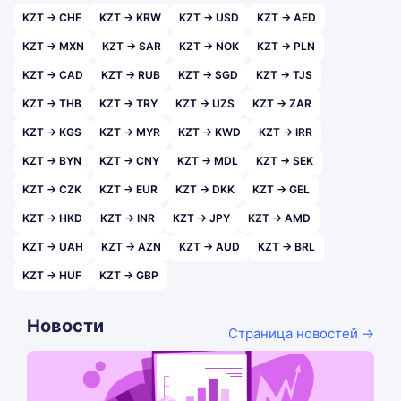
KZT → CHF
KZT → KRW
KZT → USD
KZT → AED
KZT → MXN
KZT → SAR
KZT → NOK
KZT → PLN
KZT → CAD
KZT → RUB
KZT → SGD
KZT → TJS
KZT → THB
KZT → TRY
KZT → UZS
KZT → ZAR
KZT → KGS
KZT → MYR
KZT → KWD
KZT → IRR
KZT → BYN
KZT → CNY
KZT → MDL
KZT → SEK
KZT → CZK
KZT → EUR
KZT → DKK
KZT → GEL
KZT → HKD
KZT → INR
KZT → JPY
KZT → AMD
KZT → UAH
KZT → AZN
KZT → AUD
KZT → BRL
KZT → HUF
KZT → GBP
Новости
Страница новостей →