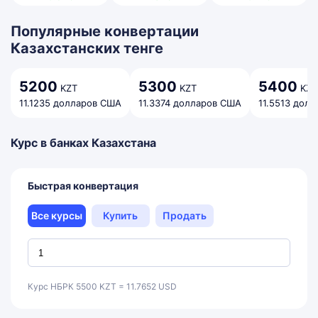
Популярные конвертации
Казахстанских тенге
5200
5300
5400
KZT
KZT
KZT
11.1235 долларов США
11.3374 долларов США
11.5513 дол
Курс в банках Казахстана
Быстрая конвертация
Все курсы
Купить
Продать
Курс НБРК 5500 KZT = 11.7652 USD