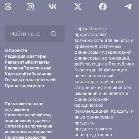
Найти
Портал bank.kz
на
предоставляет
сайте:
возможность для выбора и
сравнения различных
О проекте
финансовых предложений
Редакция и авторы
финансовых организаций,
Реквизиты
Контакты
действующих в Республике
Реклама
Пресса о нас
Казахстан. Информация
Карта сайта
Вакансии
носит справочный
Отзывы пользователей
характер, получена из
Права заемщиков
сторонних источников без
изменений и не является
финансовой или
Пользовательское
юридической
соглашение
рекомендацией. Кредиты и
Согласие на обработку
иные финансовые
персональных данных
продукты
Согласие на получение
предоставляются
рекламных материалов
непосредственно
Политика обработки