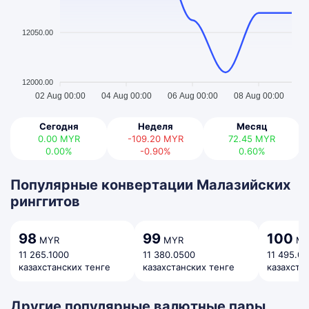
12050.00
12000.00
02 Aug 00:00
04 Aug 00:00
06 Aug 00:00
08 Aug 00:00
Сегодня
Неделя
Месяц
0.00
MYR
-109.20
MYR
72.45
MYR
0.00%
-0.90%
0.60%
Популярные конвертации Малазийских
ринггитов
98
99
100
MYR
MYR
MY
11 265.1000
11 380.0500
11 495.0
казахстанских тенге
казахстанских тенге
казахста
Другие популярные валютные пары