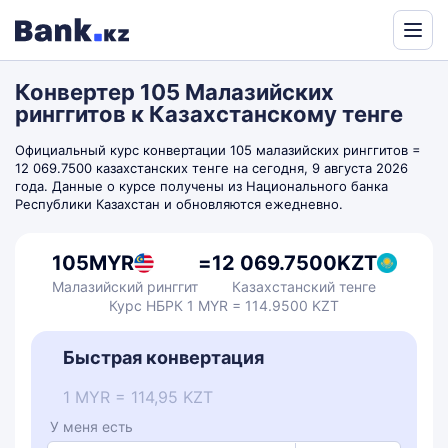
Powered
by
Конвертер 105 Малазийских
Translate
ринггитов к Казахстанскому тенге
Официальный курс конвертации 105 малазийских ринггитов =
12 069.7500 казахстанских тенге на сегодня, 9 августа 2026
года. Данные о курсе получены из Национального банка
Республики Казахстан и обновляются ежедневно.
105
MYR
=
12 069.7500
KZT
Малазийский ринггит
Казахстанский тенге
Курс НБРК 1 MYR = 114.9500 KZT
Быстрая конвертация
1 MYR = 114,95 KZT
У меня есть