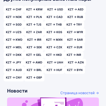
KZT → CHF
KZT → KRW
KZT → USD
KZT → AED
KZT → NOK
KZT → PLN
KZT → CAD
KZT → RUB
KZT → SGD
KZT → TJS
KZT → THB
KZT → TRY
KZT → UZS
KZT → ZAR
KZT → KGS
KZT → MYR
KZT → KWD
KZT → IRR
KZT → MXN
KZT → SAR
KZT → MDL
KZT → SEK
KZT → CZK
KZT → EUR
KZT → DKK
KZT → GEL
KZT → HKD
KZT → INR
KZT → JPY
KZT → AMD
KZT → UAH
KZT → AZN
KZT → AUD
KZT → BRL
KZT → HUF
KZT → BYN
KZT → CNY
KZT → GBP
Новости
Страница новостей →