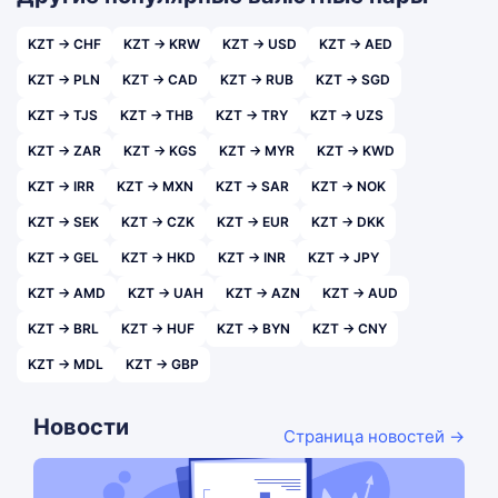
KZT → CHF
KZT → KRW
KZT → USD
KZT → AED
KZT → PLN
KZT → CAD
KZT → RUB
KZT → SGD
KZT → TJS
KZT → THB
KZT → TRY
KZT → UZS
KZT → ZAR
KZT → KGS
KZT → MYR
KZT → KWD
KZT → IRR
KZT → MXN
KZT → SAR
KZT → NOK
KZT → SEK
KZT → CZK
KZT → EUR
KZT → DKK
KZT → GEL
KZT → HKD
KZT → INR
KZT → JPY
KZT → AMD
KZT → UAH
KZT → AZN
KZT → AUD
KZT → BRL
KZT → HUF
KZT → BYN
KZT → CNY
KZT → MDL
KZT → GBP
Новости
Страница новостей →