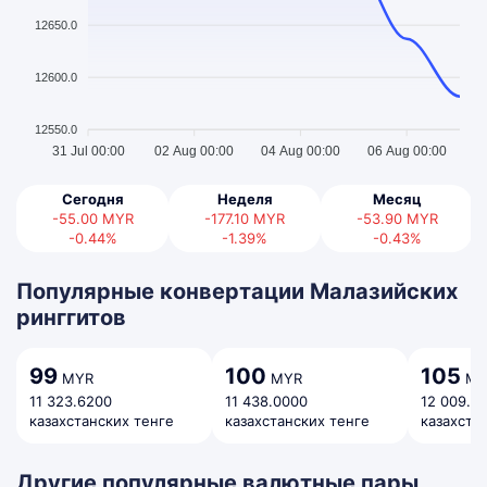
12650.0
12600.0
12550.0
31 Jul 00:00
02 Aug 00:00
04 Aug 00:00
06 Aug 00:00
Сегодня
Неделя
Месяц
-55.00
MYR
-177.10
MYR
-53.90
MYR
-0.44%
-1.39%
-0.43%
Популярные конвертации Малазийских
ринггитов
99
100
105
MYR
MYR
MY
11 323.6200
11 438.0000
12 009.9
казахстанских тенге
казахстанских тенге
казахста
Другие популярные валютные пары