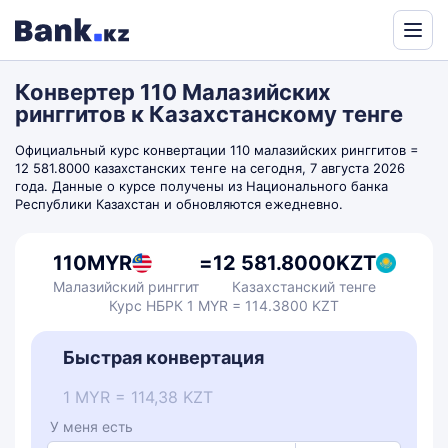
Powered
by
Конвертер 110 Малазийских
Translate
ринггитов к Казахстанскому тенге
Официальный курс конвертации 110 малазийских ринггитов =
12 581.8000 казахстанских тенге на сегодня, 7 августа 2026
года. Данные о курсе получены из Национального банка
Республики Казахстан и обновляются ежедневно.
110
MYR
=
12 581.8000
KZT
Малазийский ринггит
Казахстанский тенге
Курс НБРК 1 MYR = 114.3800 KZT
Быстрая конвертация
1 MYR = 114,38 KZT
У меня есть