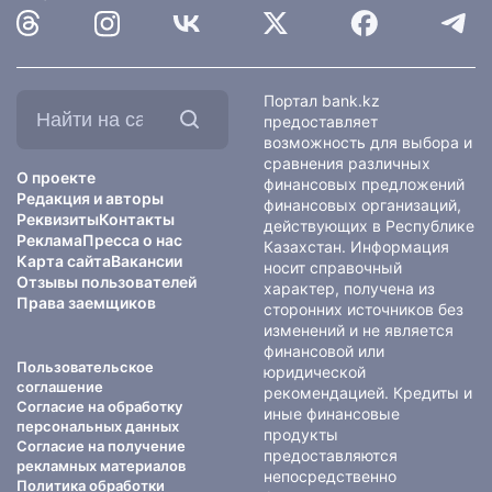
Найти
Портал bank.kz
на
предоставляет
сайте:
возможность для выбора и
сравнения различных
О проекте
финансовых предложений
Редакция и авторы
финансовых организаций,
Реквизиты
Контакты
действующих в Республике
Реклама
Пресса о нас
Казахстан. Информация
Карта сайта
Вакансии
носит справочный
Отзывы пользователей
характер, получена из
Права заемщиков
сторонних источников без
изменений и не является
финансовой или
Пользовательское
юридической
соглашение
рекомендацией. Кредиты и
Согласие на обработку
иные финансовые
персональных данных
продукты
Согласие на получение
предоставляются
рекламных материалов
непосредственно
Политика обработки