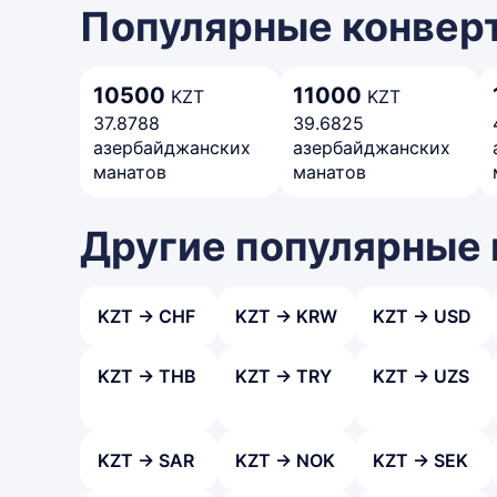
Популярные конверт
10500
11000
KZT
KZT
37.8788
39.6825
азербайджанских
азербайджанских
манатов
манатов
Другие популярные
KZT → CHF
KZT → KRW
KZT → USD
KZT → THB
KZT → TRY
KZT → UZS
KZT → SAR
KZT → NOK
KZT → SEK