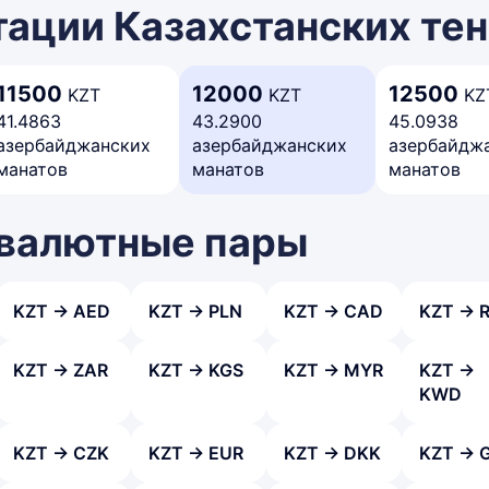
ации Казахстанских тен
11500
12000
12500
KZT
KZT
KZ
41.4863
43.2900
45.0938
азербайджанских
азербайджанских
азербайдж
манатов
манатов
манатов
 валютные пары
KZT → AED
KZT → PLN
KZT → CAD
KZT → 
KZT → ZAR
KZT → KGS
KZT → MYR
KZT →
KWD
KZT → CZK
KZT → EUR
KZT → DKK
KZT → 