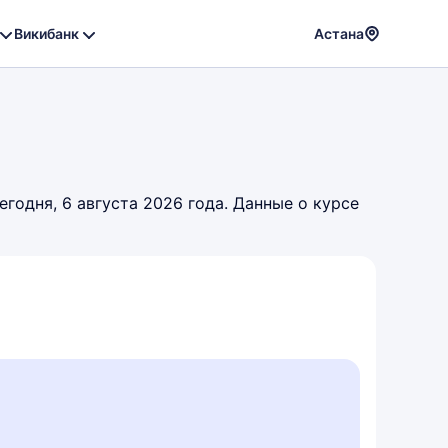
Викибанк
Астана
Powere
by
Translat
годня, 6 августа 2026 года. Данные о курсе