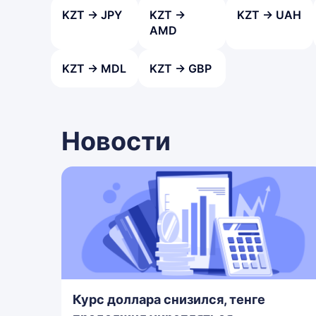
KZT → JPY
KZT →
KZT → UAH
AMD
KZT → MDL
KZT → GBP
Новости
Курс доллара снизился, тенге