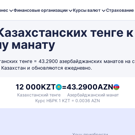
знес
Финансовые организации
Курсы валют
Страхование
азахстанских тенге к
у манату
нских тенге = 43.2900 азербайджанских манатов на се
 Казахстан и обновляются ежедневно.
12 000
KZT
=
43.2900
AZN
Казахстанский тенге
Азербайджанский манат
Курс НБРК 1 KZT = 0.0036 AZN
Хочу приобрести