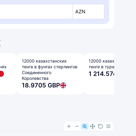
AZN
х
12000 казахстанских
12000 казахстанских
нях
тенге в фунтах стерлингов
тенге в турецких лира
Соединенного
1 214.5749 TRY
Королевства
18.9705 GBP