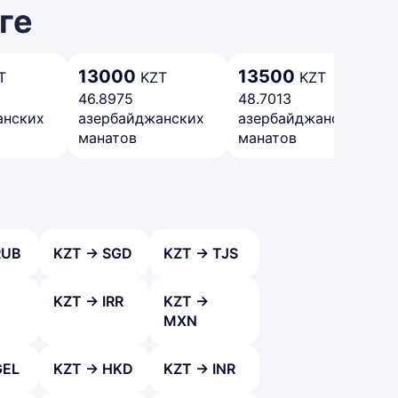
ге
13000
13500
T
KZT
KZT
46.8975
48.7013
анских
азербайджанских
азербайджанских
манатов
манатов
RUB
KZT → SGD
KZT → TJS
KZT → IRR
KZT →
MXN
GEL
KZT → HKD
KZT → INR