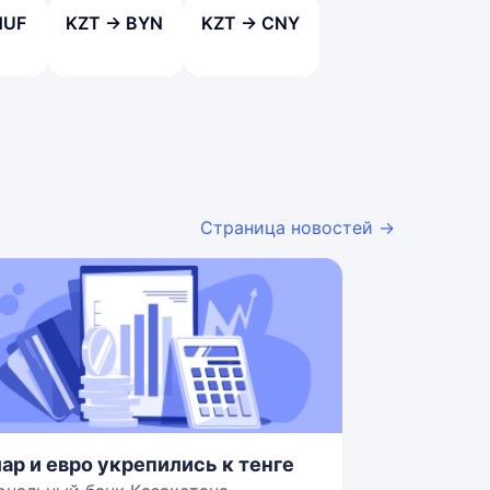
HUF
KZT → BYN
KZT → CNY
Страница новостей →
ар и евро укрепились к тенге