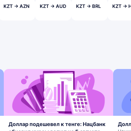
KZT → AZN
KZT → AUD
KZT → BRL
KZT → 
Доллар подешевел к тенге: Нацбанк
Долл