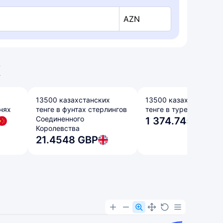
AZN
х
х
13500 казахстанских
13500 казахстанских
нях
тенге в фунтах стерлингов
тенге в турецких лира
Соединенного
1 374.7454 TRY
Королевства
21.4548 GBP