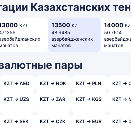
ации Казахстанских тен
13000
13500
14000
KZT
KZT
KZ
47.1356
48.9485
50.7614
азербайджанских
азербайджанских
азербайдж
манатов
манатов
манатов
 валютные пары
KZT → AED
KZT → NOK
KZT → PLN
KZT → 
KZT → UZS
KZT → ZAR
KZT → KGS
KZT → 
KZT → SEK
KZT → CZK
KZT → EUR
KZT → 