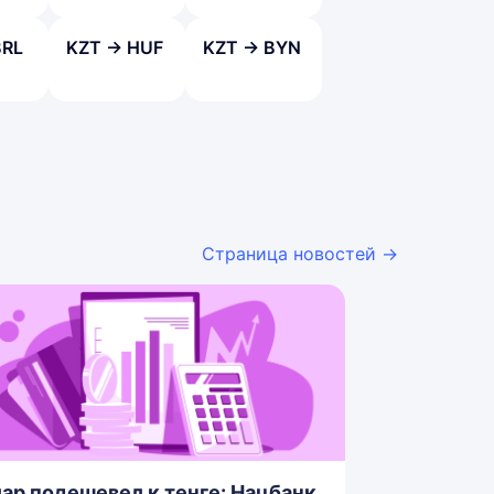
BRL
KZT → HUF
KZT → BYN
Страница новостей →
ар подешевел к тенге: Нацбанк