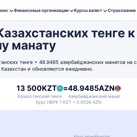
знес
Финансовые организации
Курсы валют
Страхование
азахстанских тенге к
у манату
нских тенге = 48.9485 азербайджанских манатов на се
 Казахстан и обновляются ежедневно.
13 500
KZT
=
48.9485
AZN
Казахстанский тенге
Азербайджанский манат
Курс НБРК 1 KZT = 0.0036 AZN
Хочу приобрести