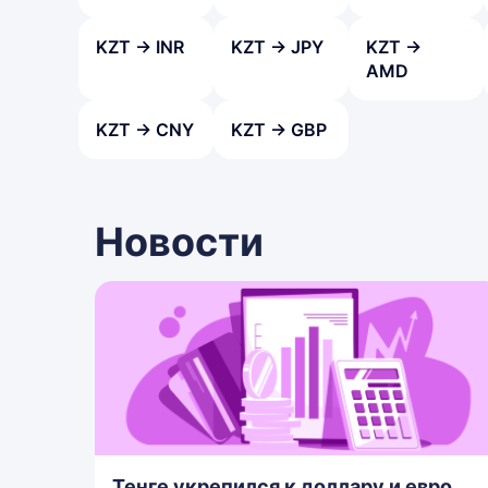
KZT → INR
KZT → JPY
KZT →
AMD
KZT → CNY
KZT → GBP
Новости
Тенге укрепился к доллару и евро