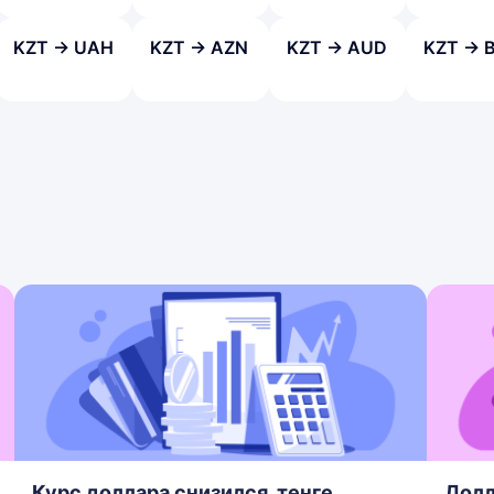
KZT → UAH
KZT → AZN
KZT → AUD
KZT → 
Курс доллара снизился, тенге
Долл