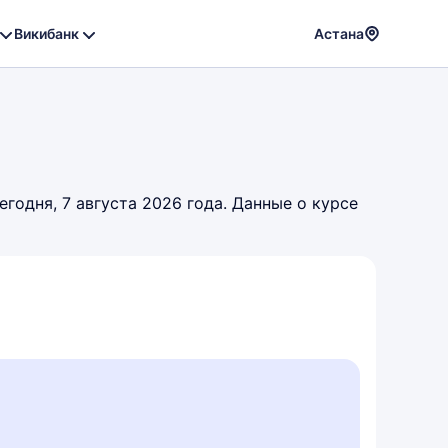
Викибанк
Астана
Powere
by
Translat
годня, 7 августа 2026 года. Данные о курсе