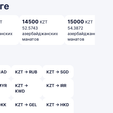
ге
14500
15000
T
KZT
KZT
52.5743
54.3872
анских
азербайджанских
азербайджанских
манатов
манатов
CAD
KZT → RUB
KZT → SGD
MYR
KZT →
KZT → IRR
KWD
DKK
KZT → GEL
KZT → HKD