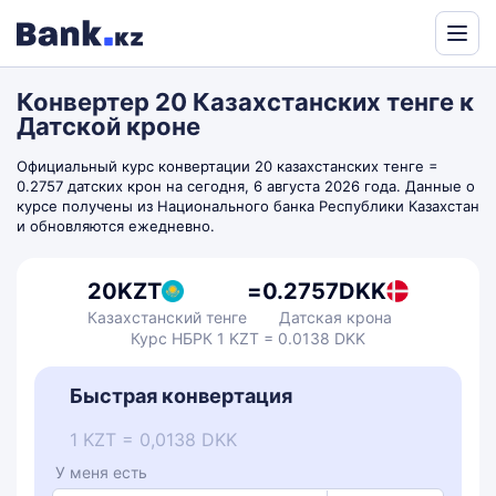
Powered
by
Конвертер 20 Казахстанских тенге к
Translate
Датской кроне
Официальный курс конвертации 20 казахстанских тенге =
0.2757 датских крон на сегодня, 6 августа 2026 года. Данные о
курсе получены из Национального банка Республики Казахстан
и обновляются ежедневно.
20
KZT
=
0.2757
DKK
Казахстанский тенге
Датская крона
Курс НБРК 1 KZT = 0.0138 DKK
Быстрая конвертация
1 KZT = 0,0138 DKK
У меня есть