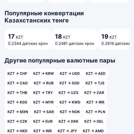
Популярные конвертации
Казахстанских тенге
17
18
19
KZT
KZT
KZT
0.2344 датских крон
0.2481 датских крон
0.2619 датских 
Другие популярные валютные пары
KZT → CHF
KZT → KRW
KZT → USD
KZT → AED
KZT → CAD
KZT → RUB
KZT → SGD
KZT → TJS
KZT → THB
KZT → TRY
KZT → UZS
KZT → ZAR
KZT → KGS
KZT → MYR
KZT → KWD
KZT → IRR
KZT → MXN
KZT → SAR
KZT → NOK
KZT → PLN
KZT → CZK
KZT → EUR
KZT → DKK
KZT → GEL
KZT → HKD
KZT → INR
KZT → JPY
KZT → AMD