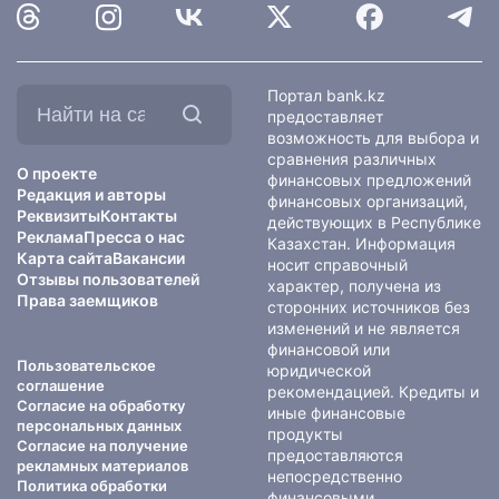
Найти
Портал bank.kz
на
предоставляет
сайте:
возможность для выбора и
сравнения различных
О проекте
финансовых предложений
Редакция и авторы
финансовых организаций,
Реквизиты
Контакты
действующих в Республике
Реклама
Пресса о нас
Казахстан. Информация
Карта сайта
Вакансии
носит справочный
Отзывы пользователей
характер, получена из
Права заемщиков
сторонних источников без
изменений и не является
финансовой или
Пользовательское
юридической
соглашение
рекомендацией. Кредиты и
Согласие на обработку
иные финансовые
персональных данных
продукты
Согласие на получение
предоставляются
рекламных материалов
непосредственно
Политика обработки
финансовыми