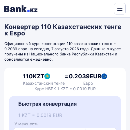
Powered
by
Конвертер 110 Казахстанских тенге
Translate
к Евро
Официальный курс конвертации 110 казахстанских тенге =
0.2039 евро на сегодня, 7 августа 2026 года. Данные о курсе
получены из Национального банка Республики Казахстан и
обновляются ежедневно.
110
KZT
=
0.2039
EUR
Казахстанский тенге
Евро
Курс НБРК 1 KZT = 0.0019 EUR
Быстрая конвертация
1 KZT = 0,0019 EUR
У меня есть