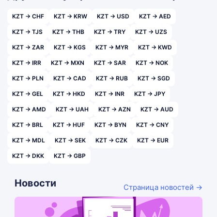
KZT → CHF
KZT → KRW
KZT → USD
KZT → AED
KZT → TJS
KZT → THB
KZT → TRY
KZT → UZS
KZT → ZAR
KZT → KGS
KZT → MYR
KZT → KWD
KZT → IRR
KZT → MXN
KZT → SAR
KZT → NOK
KZT → PLN
KZT → CAD
KZT → RUB
KZT → SGD
KZT → GEL
KZT → HKD
KZT → INR
KZT → JPY
KZT → AMD
KZT → UAH
KZT → AZN
KZT → AUD
KZT → BRL
KZT → HUF
KZT → BYN
KZT → CNY
KZT → MDL
KZT → SEK
KZT → CZK
KZT → EUR
KZT → DKK
KZT → GBP
Новости
Страница новостей →