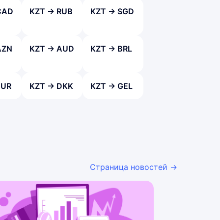
CAD
KZT → RUB
KZT → SGD
AZN
KZT → AUD
KZT → BRL
EUR
KZT → DKK
KZT → GEL
Страница новостей →