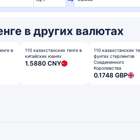
енге в других валютах
енге в
110 казахстанских тенге в
110 казахстанских те
китайских юанях
фунтах стерлингов
Соединенного
1.5880 CNY
Королевства
0.1748 GBP