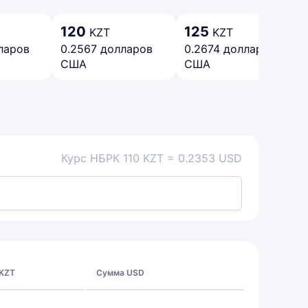
120
125
KZT
KZT
ларов
0.2567 долларов
0.2674 долларов
США
США
Курс НБРК 110 KZT = 0.2353 USD
 KZT
Сумма USD