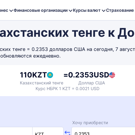
знес
Финансовые организации
Курсы валют
Страхование
захстанских тенге к 
ких тенге = 0.2353 долларов США на сегодня, 7 август
 обновляются ежедневно.
110
KZT
=
0.2353
USD
Казахстанский тенге
Доллар США
Курс НБРК 1 KZT = 0.0021 USD
Хочу приобрести
KZT