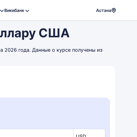
Викибанк
Астана
Powere
Доллару США
by
Translat
а 2026 года. Данные о курсе получены из
USD