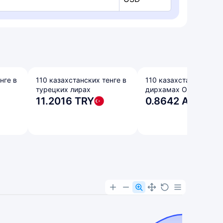
нге в
110 казахстанских тенге в
110 казахстанских тен
турецких лирах
дирхамах ОАЭ
11.2016 TRY
0.8642 AED