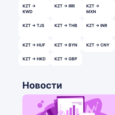
KZT →
KZT → IRR
KZT →
KWD
MXN
KZT → TJS
KZT → THB
KZT → INR
KZT → HUF
KZT → BYN
KZT → CNY
KZT → HKD
KZT → GBP
Новости