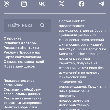
Найти
Портал bank.kz
на
предоставляет
сайте:
возможность для выбора и
сравнения различных
О проекте
финансовых предложений
Редакция и авторы
финансовых организаций,
Реквизиты
Контакты
действующих в Республике
Реклама
Пресса о нас
Казахстан. Информация
Карта сайта
Вакансии
носит справочный
Отзывы пользователей
характер, получена из
Права заемщиков
сторонних источников без
изменений и не является
финансовой или
Пользовательское
юридической
соглашение
рекомендацией. Кредиты и
Согласие на обработку
иные финансовые
персональных данных
продукты
Согласие на получение
предоставляются
рекламных материалов
непосредственно
Политика обработки
финансовыми