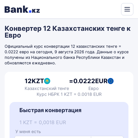
Powered
by
Конвертер 12 Казахстанских тенге к
Translate
Евро
Официальный курс конвертации 12 казахстанских тенге =
0.0222 евро на сегодня, 9 августа 2026 года. Данные о курсе
получены из Национального банка Республики Казахстан и
обновляются ежедневно.
12
KZT
=
0.0222
EUR
Казахстанский тенге
Евро
Курс НБРК 1 KZT = 0.0018 EUR
Быстрая конвертация
1 KZT = 0,0018 EUR
У меня есть