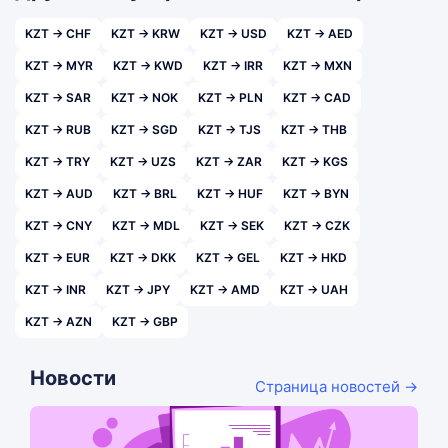
KZT → CHF
KZT → KRW
KZT → USD
KZT → AED
KZT → MYR
KZT → KWD
KZT → IRR
KZT → MXN
KZT → SAR
KZT → NOK
KZT → PLN
KZT → CAD
KZT → RUB
KZT → SGD
KZT → TJS
KZT → THB
KZT → TRY
KZT → UZS
KZT → ZAR
KZT → KGS
KZT → AUD
KZT → BRL
KZT → HUF
KZT → BYN
KZT → CNY
KZT → MDL
KZT → SEK
KZT → CZK
KZT → EUR
KZT → DKK
KZT → GEL
KZT → HKD
KZT → INR
KZT → JPY
KZT → AMD
KZT → UAH
KZT → AZN
KZT → GBP
Новости
Страница новостей →