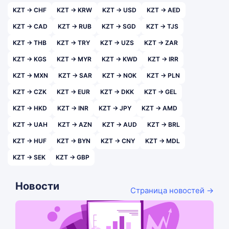
KZT → CHF
KZT → KRW
KZT → USD
KZT → AED
KZT → CAD
KZT → RUB
KZT → SGD
KZT → TJS
KZT → THB
KZT → TRY
KZT → UZS
KZT → ZAR
KZT → KGS
KZT → MYR
KZT → KWD
KZT → IRR
KZT → MXN
KZT → SAR
KZT → NOK
KZT → PLN
KZT → CZK
KZT → EUR
KZT → DKK
KZT → GEL
KZT → HKD
KZT → INR
KZT → JPY
KZT → AMD
KZT → UAH
KZT → AZN
KZT → AUD
KZT → BRL
KZT → HUF
KZT → BYN
KZT → CNY
KZT → MDL
KZT → SEK
KZT → GBP
Новости
Страница новостей →