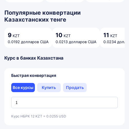
Популярные конвертации
Казахстанских тенге
9
10
11
KZT
KZT
KZT
0.0192 долларов США
0.0213 долларов США
0.0234 долл
Курс в банках Казахстана
Быстрая конвертация
Все курсы
Купить
Продать
Курс НБРК 12 KZT = 0.0255 USD