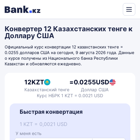
Powered
by
Конвертер 12 Казахстанских тенге к
Translate
Доллару США
Официальный курс конвертации 12 казахстанских тенге =
0.0255 долларов США на сегодня, 9 августа 2026 года. Данные
о курсе получены из Национального банка Республики
Казахстан и обновляются ежедневно.
12
KZT
=
0.0255
USD
Казахстанский тенге
Доллар США
Курс НБРК 1 KZT = 0.0021 USD
Быстрая конвертация
1 KZT = 0,0021 USD
У меня есть