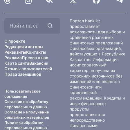
Найти
Портал bank.kz
на
предоставляет
сайте:
возможность для выбора и
сравнения различных
О проекте
финансовых предложений
Редакция и авторы
финансовых организаций,
Реквизиты
Контакты
действующих в Республике
Реклама
Пресса о нас
Казахстан. Информация
Карта сайта
Вакансии
носит справочный
Отзывы пользователей
характер, получена из
Права заемщиков
сторонних источников без
изменений и не является
финансовой или
Пользовательское
юридической
соглашение
рекомендацией. Кредиты и
Согласие на обработку
иные финансовые
персональных данных
продукты
Согласие на получение
предоставляются
рекламных материалов
непосредственно
Политика обработки
финансовыми
персональных данных