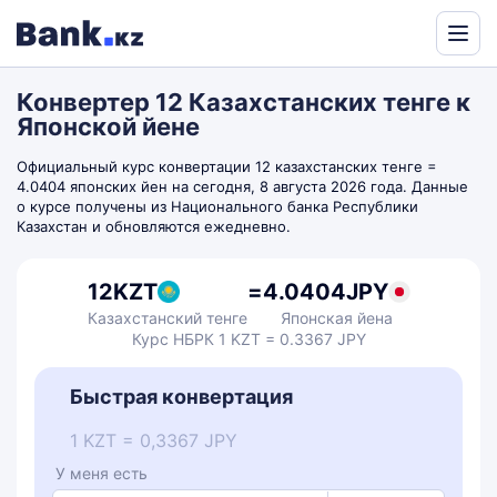
Powered
by
Конвертер 12 Казахстанских тенге к
Translate
Японской йене
Официальный курс конвертации 12 казахстанских тенге =
4.0404 японских йен на сегодня, 8 августа 2026 года. Данные
о курсе получены из Национального банка Республики
Казахстан и обновляются ежедневно.
12
KZT
=
4.0404
JPY
Казахстанский тенге
Японская йена
Курс НБРК 1 KZT = 0.3367 JPY
Быстрая конвертация
1 KZT = 0,3367 JPY
У меня есть