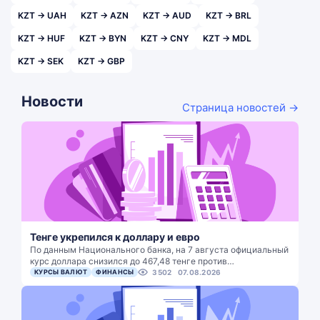
KZT → UAH
KZT → AZN
KZT → AUD
KZT → BRL
KZT → HUF
KZT → BYN
KZT → CNY
KZT → MDL
KZT → SEK
KZT → GBP
Новости
Страница новостей →
Тенге укрепился к доллару и евро
По данным Национального банка, на 7 августа официальный
курс доллара снизился до 467,48 тенге против…
КУРСЫ ВАЛЮТ
ФИНАНСЫ
3502
07.08.2026