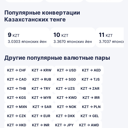
Популярные конвертации
Казахстанских тенге
9
10
11
KZT
KZT
KZT
3.0303 японских йен
3.3670 японских йен
3.7037 японски
Другие популярные валютные пары
KZT → CHF
KZT → KRW
KZT → USD
KZT → AED
KZT → CAD
KZT → RUB
KZT → SGD
KZT → TJS
KZT → THB
KZT → TRY
KZT → UZS
KZT → ZAR
KZT → KGS
KZT → MYR
KZT → KWD
KZT → IRR
KZT → MXN
KZT → SAR
KZT → NOK
KZT → PLN
KZT → CZK
KZT → EUR
KZT → DKK
KZT → GEL
KZT → HKD
KZT → INR
KZT → JPY
KZT → AMD