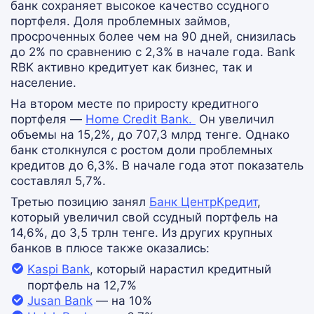
банк сохраняет высокое качество ссудного
портфеля. Доля проблемных займов,
просроченных более чем на 90 дней, снизилась
до 2% по сравнению с 2,3% в начале года. Bank
RBK активно кредитует как бизнес, так и
население.
На втором месте по приросту кредитного
портфеля —
Home Credit Bank.
Он увеличил
объемы на 15,2%, до 707,3 млрд тенге. Однако
банк столкнулся с ростом доли проблемных
кредитов до 6,3%. В начале года этот показатель
составлял 5,7%.
Третью позицию занял
Банк ЦентрКредит
,
который увеличил свой ссудный портфель на
14,6%, до 3,5 трлн тенге. Из других крупных
банков в плюсе также оказались:
Kaspi Bank
, который нарастил кредитный
портфель на 12,7%
Jusan Bank
— на 10%