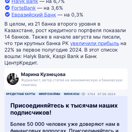
Halyk Bank
— на 6,7%
ForteBank
— на 3,6%
Евразийский Банк
— на 0,3%
В целом, из 21 банка второго уровня в
Казахстане, рост кредитного портфеля показали
14 банков. Также в начале августа мы писали,
что три крупных банка РК
увеличили прибыль
на
22% за первое полугодие 2024. В этот список
вошли: Halyk Bank, Kaspi Bank и Банк
ЦентрКредит.
Марина Кузнецова
Журналист, автор статей на экономическую и банковскую
тематику
КРЕДИТНЫЕ КАРТЫ
МИКРОЗАЙМЫ
ФИНАНСЫ
3754
07.08.2024
Присоединяйтесь к тысячам наших
подписчиков!
Более 50 000 человек уже доверяют нам в
финансовых вопросах. Присоединяйтесь и