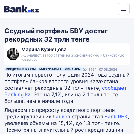
Powered
by
Ссудный портфель БВУ достиг
Translate
рекордных 32 трлн тенге
Марина Кузнецова
Журналист, автор статей на экономическую и банковскую
тематику
КРЕДИТНЫЕ КАРТЫ
МИКРОЗАЙМЫ
ФИНАНСЫ
3754
07.08.2024
По итогам первого полугодия 2024 года ссудный
портфель банков второго уровня Казахстана
составляет рекордные 32 трлн тенге,
сообщает
Ranking.kz
.
Это на 7,1%, или на 2,1 трлн тенге
больше, чем в начале года.
Лидером по приросту кредитного портфеля
среди крупнейших
банков
страны стал
Bank RBK
,
увеличив объемы на 15,4%, до 1,3 трлн тенге.
Несмотря на значительный рост кредитования,